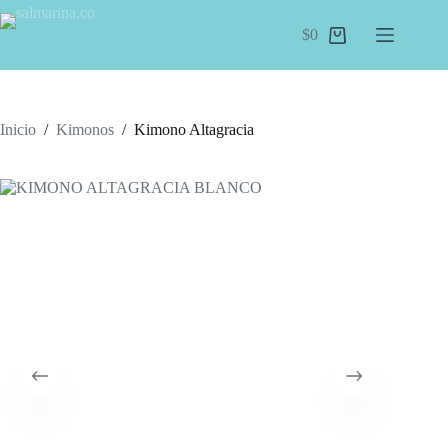
Saltar
al
$
0
Carro
contenido
de
compra
Inicio
/
Kimonos
/
Kimono Altagracia