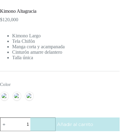
Kimono Altagracia
$
120,000
Kimono Largo
Tela Chifón
Manga corta y acampanada
Cinturón amarre delantero
Talla única
Color
Kimono
Añadir al carrito
Altagracia
cantidad