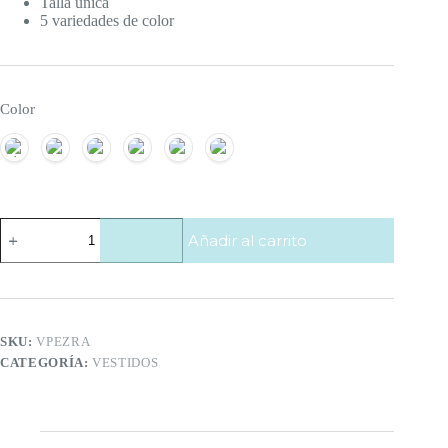
Talla única
5 variedades de color
Color
Vestido
Añadir al carrito
Ezra
cantidad
SKU:
VPEZRA
CATEGORÍA:
VESTIDOS