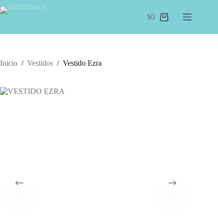
Saltar
al
$
0
Carro
contenido
de
compra
Inicio
/
Vestidos
/
Vestido Ezra