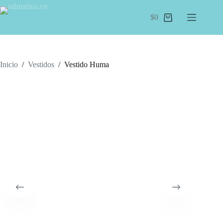
Saltar
al
$
0
Carro
contenido
de
compra
Inicio
/
Vestidos
/
Vestido Huma