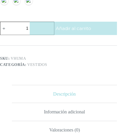
Vestido
Añadir al carrito
Huma
cantidad
SKU:
VHUMA
CATEGORÍA:
VESTIDOS
Descripción
Información adicional
Valoraciones (0)